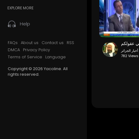
EXPLORE MORE
Help
FAQs
About us
Contact us
RSS
DMCA
Privacy Policy
أخبار الجزائر
782 Views
Terms of Service
Language
Copyright © 2026 Yacoline. All
rights reserved.