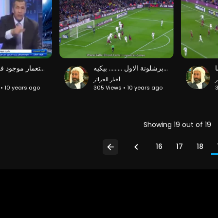
هدف برشلونة الاول ......... بيكيه
بن شيخ ينفجر فرنسا فرنسا قتلتونا بفرنسا الاستعمار موجود في عقولكم
ر
أخبار الجزائر
 • 10 years ago
305 Views • 10 years ago
3
Showing 19 out of 19
16
17
18