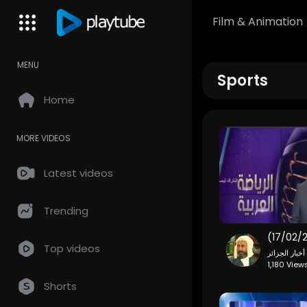
Film & Animation
MENU
Sports
Home
MORE VIDEOS
Latest videos
Trending
Top videos
أخبار الجزائر
1,180 View
Shorts