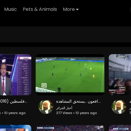
Music
Pets & Animals
More
حين يبدع المدافعون ..يستحق المشاهدة
تقرير بي ان سبورت الرائع عن مباراة الجزائر وفلسطين (17/02/2016)-bein sport
ر
أخبار الجزائر
s • 10 years ago
377 Views • 10 years ago
7