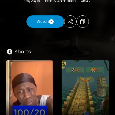
06/23/16
·
Film & Animation
·
05:47
Watch
Shorts