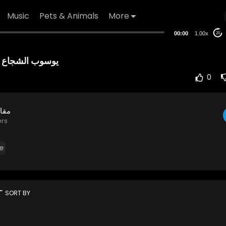
Music
Pets & Animals
More
00:00
1.00x
20
0
مقا
ers
e
rt
SORT BY