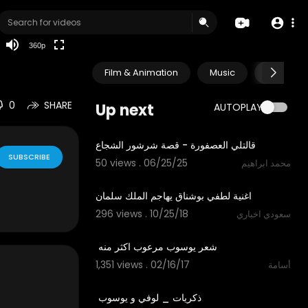
auto
360p
Film & Animation
Music
Pets & A
0
SHARE
Up next
AUTOPLAY
5:42
قالتلي العصفورة - قصة شرشور الشجاع
SUBSCRIBE
50 views . 06/25/25
محمد ابراهيم
05:00
اغنية لطفي بوشناق يهاجم الملك سلمان
296 views . 10/25/18
سعودي اخباري
00:35
1,351 views . 02/16/17
أسامة
01:01