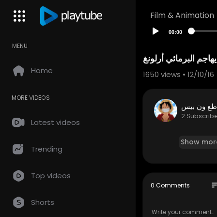
Film & Animation
00:00
MENU
Home
1650
views • 12/10/16
MORE VIDEOS
طع ون بيس
2 Subscrib
Latest videos
Show mor
Trending
Top videos
so
0 Comments
Shorts