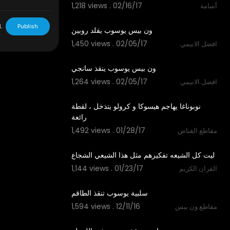
1,218 views . 02/16/17
أسامة
00:09
L
Publish
1,450 views . 02/05/17
افضل الانيمي
00:11
1,264 views . 02/05/17
افضل الانيمي
01:47
‫نوبوناغا يهاجم هيسوكا و كرولو يتذخل ، لقطة
1,492 views . 01/28/17
مقاطع القناص
08:07
1,144 views . 01/23/17
القران الكريم
04:30
1,594 views . 12/11/16
مقاطع ون بيس
02:35