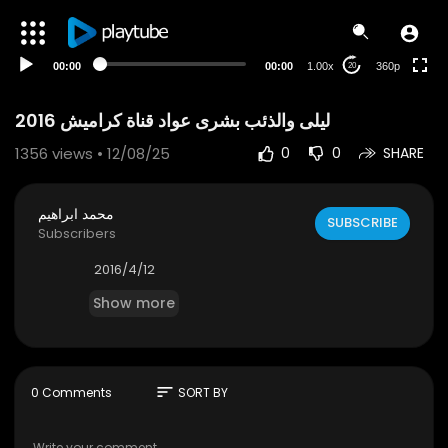
auto
00:00
00:00
1.00x
360p
20
ليلى والذئب بشرى عواد قناة كراميش 2016
1356
views • 12/08/25
0
0
SHARE
محمد ابراهيم
SUBSCRIBE
Subscribers
2016/4/12
Show more
sort
0 Comments
SORT BY