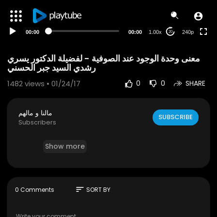
00:00
00:00
1.00x
240p
20
‫معنى وحدة الوجود عند الصوفية - لفضيلة الدكتور يسري
1482
views • 01/24/17
0
0
SHARE
مالنا و مالهم
SUBSCRIBE
Subscribers
Show more
sort
0 Comments
SORT BY