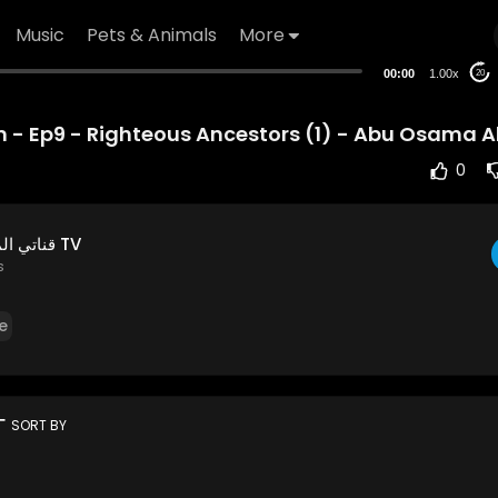
Music
Pets & Animals
More
00:00
1.00x
20
m - Ep9 - Righteous Ancestors (1) - Abu Osama A
0
قناتي المفضلة إقراء TV
s
e
rt
SORT BY