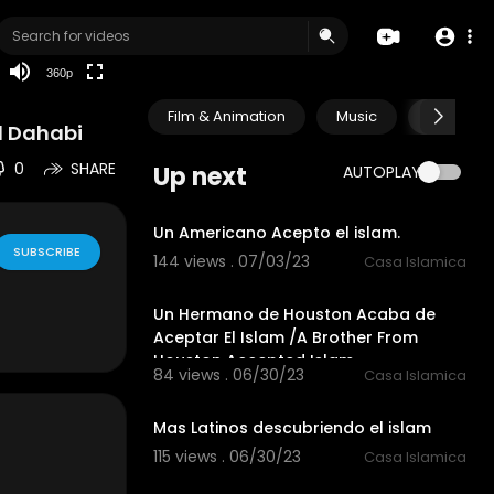
auto
360p
Film & Animation
Music
Pets & A
l Dahabi
0
SHARE
Up next
AUTOPLAY
2:06
Un Americano Acepto el islam.
SUBSCRIBE
144 views . 07/03/23
Casa Islamica
1:25
Un Hermano de Houston Acaba de
Aceptar El Islam /A Brother From
Houston Accepted Islam
84 views . 06/30/23
Casa Islamica
2:53
Mas Latinos descubriendo el islam
115 views . 06/30/23
Casa Islamica
06:09