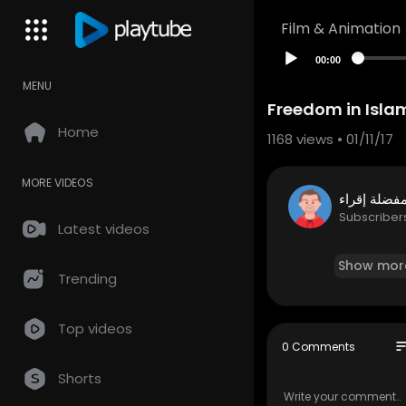
Film & Animation
00:00
MENU
Freedom in Isla
Home
1168
views • 01/11/17
MORE VIDEOS
Subscriber
Latest videos
Show mor
Trending
Top videos
so
0 Comments
Shorts