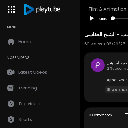
Film & Animation
00:00
MENU
يب - الشيخ العفاسي
Home
60
views • 06/26/25
MORE VIDEOS
مد ابراهيم
2 Subscrib
Latest videos
⁣⁣⁣Ajmal.Ana
Trending
Show mor
Top videos
so
0 Comments
Shorts