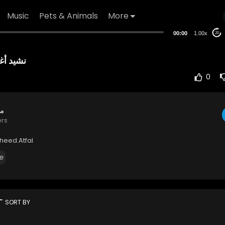
Music
Pets & Animals
More
00:00
1.00x
20
نشيد أغ
0
مح
ers
sheed.Atfal
e
rt
SORT BY