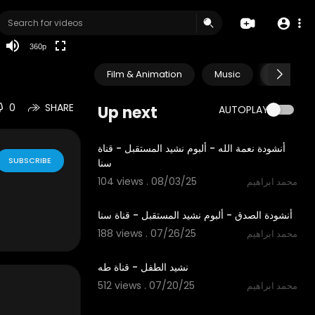
auto
360p
Film & Animation
Music
Pets & A
0
SHARE
Up next
AUTOPLAY
5:44
أنشودة نعمة الله - ألبوم نشيد المستقبل - قناة
SUBSCRIBE
سنا
104 views . 08/03/25
محمد ابراهيم
4:19
أنشودة الصدق - ألبوم نشيد المستقبل - قناة سنا
188 views . 07/26/25
محمد ابراهيم
2:48
نشيد الطفل - قناة طه
512 views . 07/20/25
محمد ابراهيم
4:47