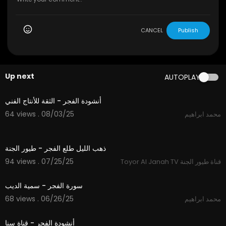
CANCEL
Publish
Up next
AUTOPLAY
3:20
أنشودة الفجر - الثقة للأنتاج الفني
64 views . 08/03/25
محمد ابراهيم
1:56
ذهب الليل طلع الفجر - طيور الجنة
94 views . 07/25/25
Toyor Al Janah TV قناة طيور الجنة
6:33
سورة الفجر - سمية الديب
68 views . 06/26/25
محمد ابراهيم
2:10
أنشودة الفجر - قناة سنا