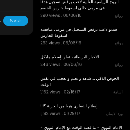
الروح الرياضية العالية لاعب يرفض تسجيل هدفا
في مرمى خالي لسقوط حارس الخصم
390 views . 06/06/16
روائع
03:33
L
Publish
فيديو لاعب يرفض التسجيل في مرمى منافسه
لسقوط الحارس
263 views . 06/06/16
روائع
03:31
الاخبار البريطانيه تعلن إسلام مايكل
246 views . 06/06/16
روائع
02:19
‫الحوض الذكي ... شاهد و تعلم و تعجب في نفس
1,162 views . 02/16/17
أسامة
19:37
1,182 views . 01/29/17
ورد الايمان
20:56
‫الإمام النووي - ما قصة الوقت مع الإمام النووي -