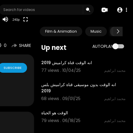
240p
Film & Animation
Music
Pets & A
0
SHARE
Up next
AUTOPLAY
2:10
انه الوقت قناة كراميش 2019
SUBSCRIBE
77 views . 10/04/25
محمد ابراهيم
2:10
انه الوقت بدون موسيقى قناة كراميش بلس
2019
68 views . 09/01/25
محمد ابراهيم
0:52
الوقت هو الحياة
79 views . 06/18/25
محمد ابراهيم
01:21