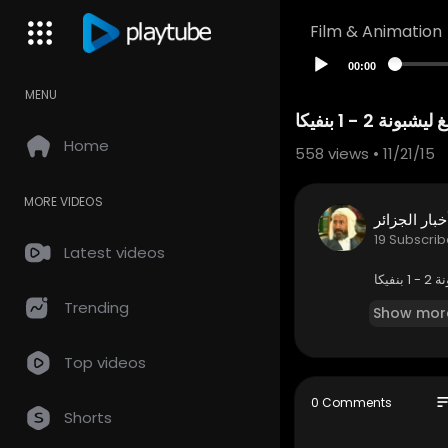
Film & Animation
00:00
MENU
 - 1 بنفيكا
Home
558
views • 11/21/15
MORE VIDEOS
خبار الجزائر
19 Subscrib
Latest videos
يكا
Trending
Show mor
Top videos
so
0 Comments
Shorts