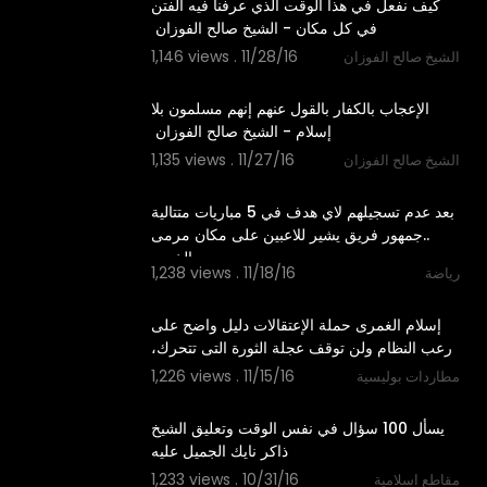
‫كيف نفعل في هذا الوقت الذي عرفنا فيه الفتن
1,146 views . 11/28/16
الشيخ صالح الفوزان
00:22
‫الإعجاب بالكفار بالقول عنهم إنهم مسلمون بلا
1,135 views . 11/27/16
الشيخ صالح الفوزان
00:30
بعد عدم تسجيلهم لاي هدف في 5 مباريات متتالية
..جمهور فريق يشير للاعبين على مكان مرمى
الخصم
1,238 views . 11/18/16
رياضة
03:18
‫إسلام الغمرى حملة الإعتقالات دليل واضح على
1,226 views . 11/15/16
مطاردات بوليسية
04:50
‫يسأل 100 سؤال في نفس الوقت وتعليق الشيخ
1,233 views . 10/31/16
مقاطع اسلامية