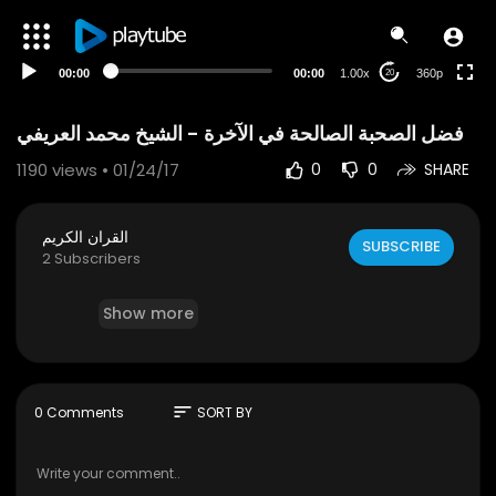
auto
00:00
00:00
1.00x
360p
20
1190
views • 01/24/17
0
0
SHARE
القران الكريم
SUBSCRIBE
2 Subscribers
Show more
sort
0 Comments
SORT BY