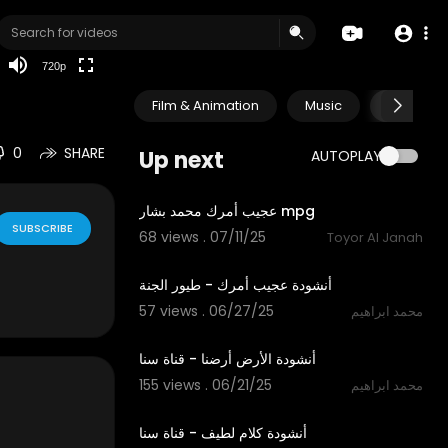
240p
auto
720p
Film & Animation
Music
Pets & A
0
SHARE
Up next
AUTOPLAY
2:57
عجيب أمرك محمد بشار mpg
SUBSCRIBE
68 views . 07/11/25
Toyor Al Janah
3:01
أنشودة عجيب أمرك - طيور الجنة
57 views . 06/27/25
محمد ابراهيم
3:46
أنشودة الأرض أرضنا - قناة سنا
155 views . 06/21/25
محمد ابراهيم
2:49
أنشودة كلام لطيف - قناة سنا