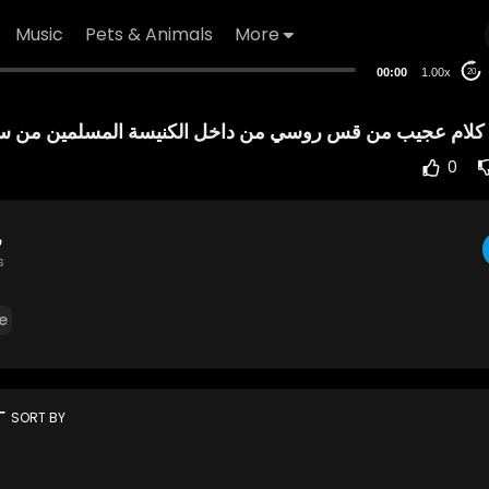
Music
Pets & Animals
More
00:00
1.00x
20
كلام عجيب من قس روسي من داخل الكنيسة المسلمين من سير
0
ش
s
e
rt
SORT BY