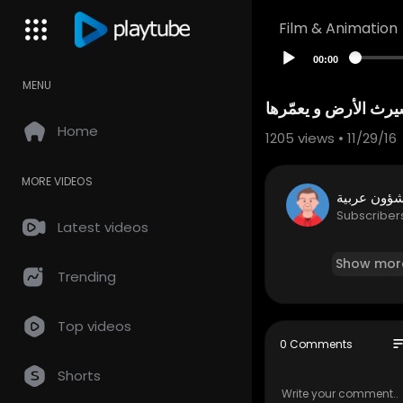
Film & Animation
00:00
MENU
ث الأرض و يعمّرها
Home
1205
views • 11/29/16
MORE VIDEOS
ؤون عربية
Subscriber
Latest videos
Show mor
Trending
Top videos
so
0 Comments
Shorts