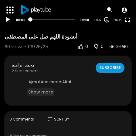
auto
00:00
00:00
1.00x
360p
20
أنشودة اللهم صل على المصطفى
60
views • 06/26/25
0
0
SHARE
محمد ابراهيم
SUBSCRIBE
2 Subscribers
⁣⁣⁣Ajmal.Anasheed.Atfal
Show more
sort
0 Comments
SORT BY