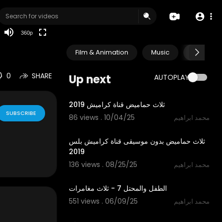
auto
360p
Film & Animation
Music
Pets & A
0
SHARE
Up next
AUTOPLAY
1:41
ثلاث حماميض قناة كراميش 2019
SUBSCRIBE
86 views . 10/04/25
محمد ابراهيم
1:42
ثلاث حماميض بدون موسيقى قناة كراميش بلس
2019
136 views . 08/25/25
محمد ابراهيم
12:30
الطفل والمحتل 7 - ثلاث مغامرات
551 views . 06/09/25
محمد ابراهيم
1:04