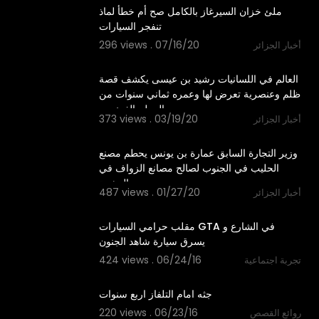
ملئ خزان السيرغاز بالكامل صح أم خطأ لماذ
تنفجر السيارات
296 views . 07/16/20
أخبار الجزائر
3:03
العالم في اللسانيات رشيد بن عيسى يكشف قصة
ظلم وعنصرية تعرض لها وعمره ثماني سنوات من
المعلم الفرنسي
373 views . 03/19/20
أخبار الجزائر
3:06
وزير التجارة السابق عمارة بن يونس يحطم مصنع
الحليب في الجنوب لصالح مصانع الزواف في
الدشرة
487 views . 01/27/20
أخبار الجزائر
04:28
مقلب حرامي السيارات GTA في الشارع و
يسرق سيارة شاهد الجنون
424 views . 06/24/16
تجربة اجتماعية
00:52
جثه امام التلفاز اربع سنوات
220 views . 06/23/16
روائع القصص