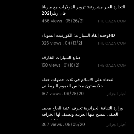
⁣التجارة الغير مشروعة: تزوير الدولارات مع ماريانا
فان زيلر2021
456 views . 05/26/21
THE GAZA COM
15:28
وحدة إنقاذ السيارات: الكورفيت السوداءHD
326 views . 04/13/21
THE GAZA COM
18:53
⁣⁣صانع السيارات الخارقة
158 views . 01/16/21
THE GAZA COM
4:24
⁣القضاء على الاسلام في ثلاث خطوات خطة
جلاديستون مجلس العموم البريطاني
187 views . 09/28/20
أخبار الجزائر
2:47
وزارة الثقافة الجزائرية تحرف اغنية الحاج محمد
العنقى تمسح منها العربية وتضيف لها الخرافة
الامازيغية
367 views . 08/05/20
أخبار الجزائر
4:35