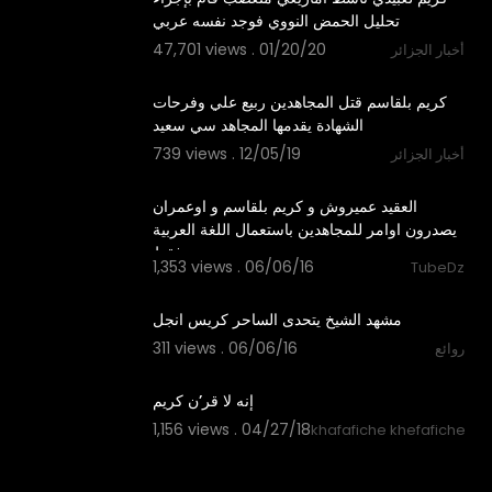
تحليل الحمض النووي فوجد نفسه عربي
47,701 views . 01/20/20
أخبار الجزائر
7:51
كريم بلقاسم قتل المجاهدين ربيع علي وفرحات
الشهادة يقدمها المجاهد سي سعيد
739 views . 12/05/19
أخبار الجزائر
03:17
العقيد عميروش و كريم بلقاسم و اوعمران
يصدرون اوامر للمجاهدين باستعمال اللغة العربية
فقط
1,353 views . 06/06/16
TubeDz
04:56
مشهد الشيخ يتحدى الساحر كريس انجل
311 views . 06/06/16
روائع
00:42
إنه لا قر’ن كريم
1,156 views . 04/27/18
khafafiche khefafiche