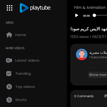
Film & Animation
00:00
MENU
هد الايس كريم صودا
Home
1253
views • 09/21/17
MORE VIDEOS
ات مصرية
1 Subscribe
Latest videos
.
Trending
Show mor
Top videos
so
0 Comments
Shorts