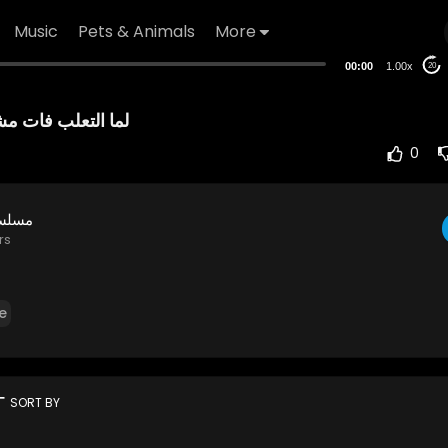
Music
Pets & Animals
More
00:00
1.00x
20
لما التعلب فات مش
0
مسلسل
rs
e
rt
SORT BY