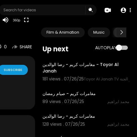
auto
360p
Film & Animation
Music
Pets & A
0
SHARE
Up next
AUTOPLAY
2:07
مغامرات كريم - رضا الوالدين - Toyor Al
SUBSCRIBE
Janah
181 views . 07/26/25
Toyor  قناة طيور الجنة
2:00
مغامرات كريم - صيام رمضان
89 views . 07/26/25
محمد ابراهيم
1:54
مغامرات كريم - رضا الوالدين
128 views . 07/26/25
محمد ابراهيم
1:22