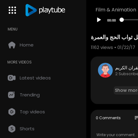
Film & Animation
00:00
MENU
Home
1162
views • 01/22/17
MORE VIDEOS
قران الكريم
2 Subscrib
Latest videos
Show mor
Trending
Top videos
so
0 Comments
Shorts