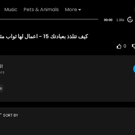
Music
Pets & Animals
More
00:00
1.00x
20
0
ال
ers
e
rt
SORT BY