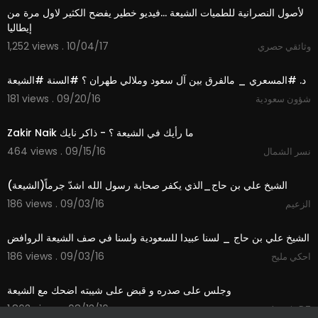
لأصول النصرانية للطميات الشيعة ...فيديو خطير يفضح الكثير لاول مرة من
إيطاليا
1,252 views . 10/04/17
وثائقي حصري
13:25
181 views . 09/20/16
شؤون سعودية
12:39
464 views . 09/15/16
نسر الشمال
08:53
(الشيخ علي بن حاج_الذي يكفر صحابة رسول الله اشدّ جرماً(الشيعة
186 views . 09/03/16
الزعيم
05:49
الشيخ علي بن حاج _ لسنا عبيدا للسعودية ولسنا في صف الشيعة الروافض
186 views . 09/03/16
احكي مليح
01:27
وجلس على صدره و قبض على شيبته اضحك مع الشيعة
1,863 views . 08/13/16
algerieDZ