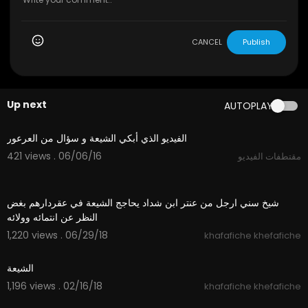
CANCEL
Publish
Up next
AUTOPLAY
02:22
الفيديو الذي أبكي الشيعة و سؤال من العرعور
421 views . 06/06/16
مقتطفات الفيديو
03:12
شيخ سني ارجل من عنتر ابن شداد يحاجج الشيعة في عقردارهم بغض
النظر عن انتمائه وولائه
1,220 views . 06/29/18
khafafiche khefafiche
01:07
الشيعة
1,196 views . 02/16/18
khafafiche khefafiche
02:15