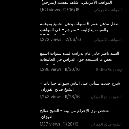
1,521 views . 12/06/16
المواهب الامريكي
06:22
‫طفل مذهل بعمر 6 سنوات يذهل الجميع بموهبته
والفتيات يغازلونه - مترجم - في المواهب
1,272 views . 12/06/16
المواهب الامريكي
00:52
السيد ناصر جابي قام بدراسة لمدة سنوات اسمع
بعض ما استنتجه حول الدراس في الجامعات
الجزائرية
1,286 views . 11/30/16
Ridha Rezzag
04:55
‫شرح حديث سيأتي على الناس سنوات خداعات -
1,243 views . 11/28/16
الشيخ صالح الفوزان
01:29
‫شخص نوى الإحرام من بيته - الشيخ صالح
1,137 views . 11/28/16
الشيخ صالح الفوزان
00:54