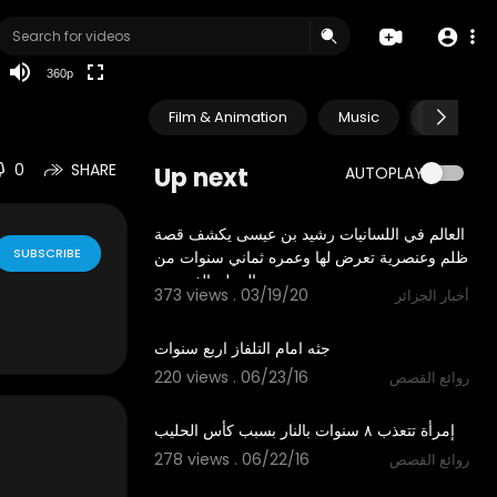
auto
360p
Film & Animation
Music
Pets & A
0
SHARE
Up next
AUTOPLAY
3:03
العالم في اللسانيات رشيد بن عيسى يكشف قصة
SUBSCRIBE
ظلم وعنصرية تعرض لها وعمره ثماني سنوات من
المعلم الفرنسي
373 views . 03/19/20
أخبار الجزائر
00:52
جثه امام التلفاز اربع سنوات
220 views . 06/23/16
روائع القصص
01:59
إمرأة تتعذب ٨ سنوات بالنار بسبب كأس الحليب
278 views . 06/22/16
روائع القصص
06:23