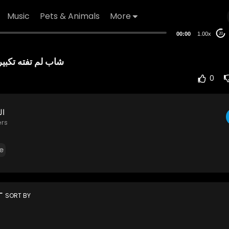
Music
Pets & Animals
More
00:00
1.00x
20
0
ال
ers
e
rt
SORT BY