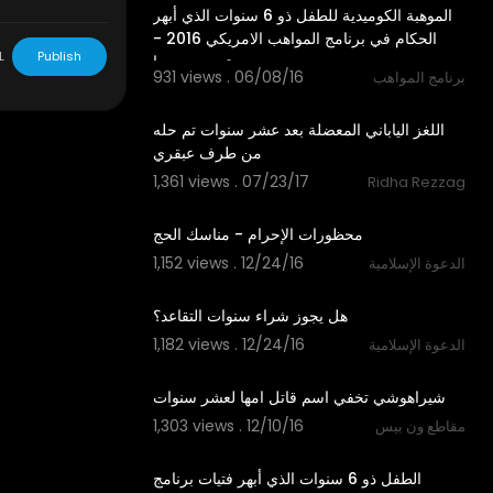
الموهبة الكوميدية للطفل ذو 6 سنوات الذي أبهر
الحكام في برنامج المواهب الامريكي 2016 -
L
Publish
مترجم حصريا
931 views . 06/08/16
برنامج المواهب
10:44
اللغز الياباني المعضلة بعد عشر سنوات تم حله
من طرف عبقري
1,361 views . 07/23/17
Ridha Rezzag
03:59
1,152 views . 12/24/16
الدعوة الإسلامية
02:05
1,182 views . 12/24/16
الدعوة الإسلامية
04:53
1,303 views . 12/10/16
مقاطع ون بيس
06:22
‫الطفل ذو 6 سنوات الذي أبهر فتيات برنامج