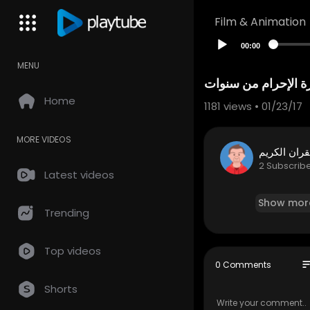
Film & Animation
00:00
MENU
Home
1181
views • 01/23/17
MORE VIDEOS
قران الكريم
2 Subscrib
Latest videos
Show mor
Trending
Top videos
so
0 Comments
Shorts