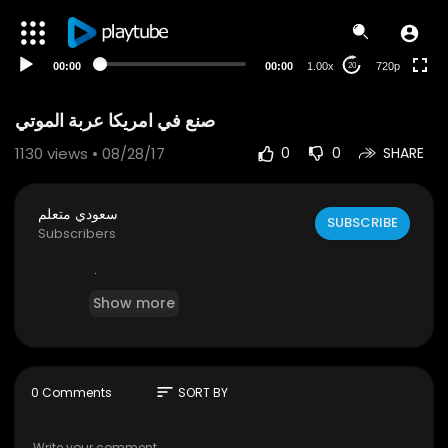
240p
auto
00:00
00:00
1.00x
720p
20
صنع في امريكا عربة الموتي
1130
views • 08/28/17
0
0
SHARE
سعودي متعلم
SUBSCRIBE
Subscribers
.
Show more
sort
0 Comments
SORT BY