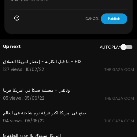
CANCEL
Publish
Up next
AUTOPLAY
44:30
ما قبل الكارثة - إعصار امريكا العملاق - HD
137 views . 10/02/22
THE GAZA COM
5:40
وثائقي - معيشة ضنكا في امريكا قريبا
85 views . 05/06/22
THE GAZA COM
4:04
صنع في امريكا اكبر غرفة نوم شاحنة في العالم
94 views . 05/05/22
THE GAZA COM
25:11
امريكا استهلاك بلا حدود الحلقة 5