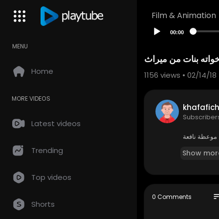
Film & Animation
00:00
MENU
واته بنات من ميراث
Home
1156
views • 02/14/18
MORE VIDEOS
khafafich
Subscriber
Latest videos
موعظة نافعة
Trending
Show mor
Top videos
so
0 Comments
Shorts