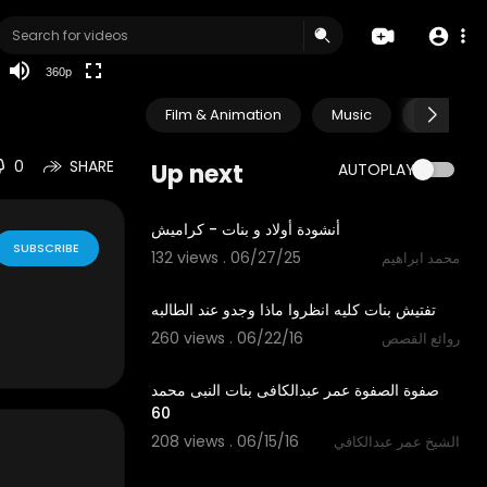
auto
360p
Film & Animation
Music
Pets & A
0
SHARE
Up next
AUTOPLAY
6:48
أنشودة أولاد و بنات - كراميش
SUBSCRIBE
132 views . 06/27/25
محمد ابراهيم
03:34
تفتيش بنات كليه انظروا ماذا وجدو عند الطالبه
260 views . 06/22/16
روائع القصص
23:18
صفوة الصفوة عمر عبدالكافى بنات النبى محمد
60
208 views . 06/15/16
الشيخ عمر عبدالكافي
17:08