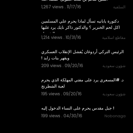
1,267 views . 11/17/16
السلفية
09:06
‫دكتورة يابانيه تسأل لماذا يحرم علي المسلمين
اكل لحم الخنزير ؟ والدكتور ذاكر نايك يرد عليها
بالتفصيل
1,214 views . 10/31/16
مقاطع اسلامية
20:17
‫الرئيس التركي أردوغان يُفشل الإنقلاب العسكري
209 views . 09/20/16
شؤون سعودية
07:08
‫د. #المسعري يرد على مفتي المهلكة الذي يحرم
195 views . 09/20/16
شؤون سعودية
03:01
جبل مقدس يحرم على النساء الدخول إليه !
199 views . 04/30/16
Nobonaga