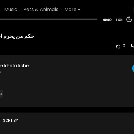
Music
Pets & Animals
More
00:00
1.00x
20
حكم من يحرم اخ
0
e khefafiche
s
e
rt
SORT BY