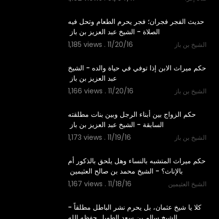
02:16
‫حديث الفجر فجران؛ فجر يحرم الطعام وتحل فيه
1,185 views . 11/20/16
الشيخ بن باز
02:59
‫حكم ميراث الابن إذا توفي في حياة والده - الشيخ
1,166 views . 11/20/16
الشيخ بن باز
00:58
‫حكم الزواج بين أبناء الرجل وبين بنات مطلقته
1,173 views . 11/19/16
الشيخ بن باز
02:58
‫حكم ميراث المتشبه بالنساء وهل يلحق بالذكور أم
1,167 views . 11/18/16
الشيخ العثيمين
01:01
‫كلا يا شيخ عثمان، بل يحرم نشر الباطل مطلقاً -