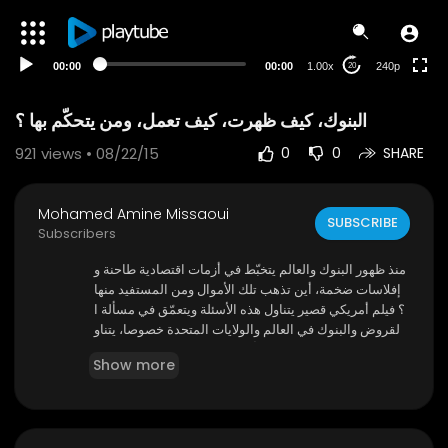
00:00
00:00
1.00x
240p
20
البنوك، كيف ظهرت، كيف تعمل، ومن يتحكّم بها ؟
921
views • 08/22/15
0
0
SHARE
Mohamed Amine Missaoui
SUBSCRIBE
Subscribers
منذ ظهور البنوك والعالم يتخبّط في أزمات اقتصادية طاحنة و
إفلاسات ضخمة، أين تذهب تلك الأموال ومن المستفيد منها
؟ فيلم أمريكي قصير يتناول هذه الأسئلة ويتعمّق في مسألة ا
لقروض والبنوك في العالم والولايات المتحدة خصوصا، يتناو
ل الفيلم خطورة القروض وأثرها على الإقتصادات و نظرة ف
Show more
ي تاريخ نشأة البنوك و تمويلها للحروب.