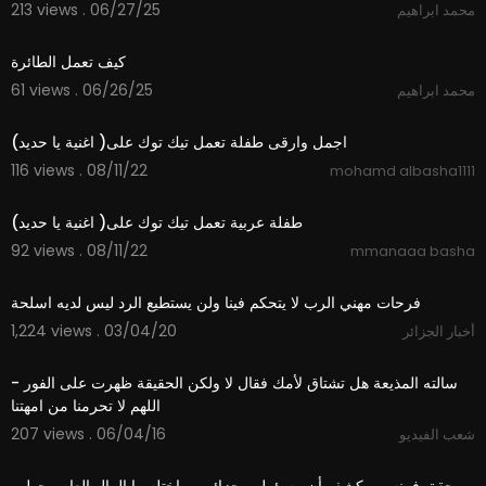
213 views . 06/27/25
محمد ابراهيم
2:54
كيف تعمل الطائرة
61 views . 06/26/25
محمد ابراهيم
0:42
اجمل وارقى طفلة تعمل تيك توك على( اغنية يا حديد)
116 views . 08/11/22
mohamd albasha1111
0:42
طفلة عربية تعمل تيك توك على( اغنية يا حديد)
92 views . 08/11/22
mmanaaa basha
1:22
فرحات مهني الرب لا يتحكم فينا ولن يستطيع الرد ليس لديه اسلحة
1,224 views . 03/04/20
أخبار الجزائر
00:22
سالته المذيعة هل تشتاق لأمك فقال لا ولكن الحقيقة ظهرت على الفور -
اللهم لا تحرمنا من امهتنا
207 views . 06/04/16
شعب الفيديو
11:51