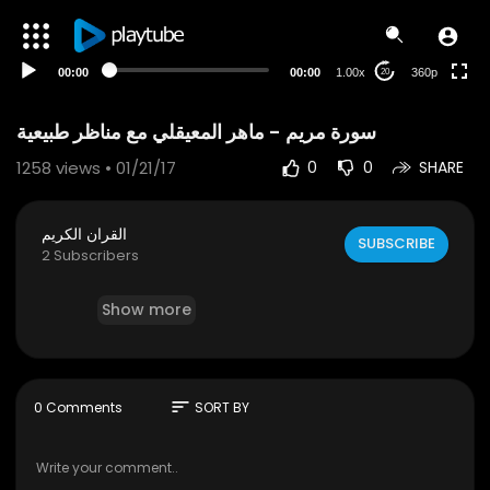
auto
00:00
00:00
1.00x
360p
20
1258
views • 01/21/17
0
0
SHARE
القران الكريم
SUBSCRIBE
2 Subscribers
Show more
sort
0 Comments
SORT BY