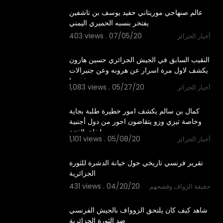
عالم صنهاجي موريتاني حفيد يوسف بن تاشفين
يفتخر بنسبه الحميري اليمني
403 views . 07/05/20
أخبار الجزائر
1:01:39
⁣النقيب السابق في الجيش الجزائري حسين هارون
يكشف لاول مرة اسرار عن هروبه وعن جنيرالات
فرنسا
1,083 views . 05/27/20
أخبار الجزائر
2:28
كمال بن سالم يكشف امور خطيرة طلبة بجاية
وخاصة تيزي وزو يتقاضون اجور من دول أجنبية
لخلق الفتنة
1,101 views . 05/08/20
أخبار الجزائر
7:49
تقرير فرنسي تاريخي حول خيانة الدشرة للثورة
الجزائرية
431 views . 04/20/20
حقيقة الزواف وفضحهم
0:37
شاهد كيف كان يلتحق الزوواف بالجيش الفرنسي
ضد الثورة الجزائرية