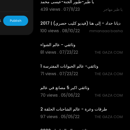
يا طير-طيور الجنة-عيسى محمد
439 views . 07/11/23
يا طير مهاجر
5:05
L
Publish
ديانا حداد - إلى هنا (فيديو كليب حصري) | 2017
100 views . 08/10/22
mmanaaa basha
18:41
وثائقي - عالم الشواء
81 views . 07/23/22
THE GAZA COM
37:59
وثائقي- عالم الحيوانات المفترسة 1
71 views . 07/23/22
THE GAZA COM
29:43
وثائقي اكبر 5 مصانع في عالم
70 views . 05/06/22
THE GAZA COM
19:29
طرقات وعرة - عالم الشاحنات الحلقة 2
97 views . 05/05/22
THE GAZA COM
20:00