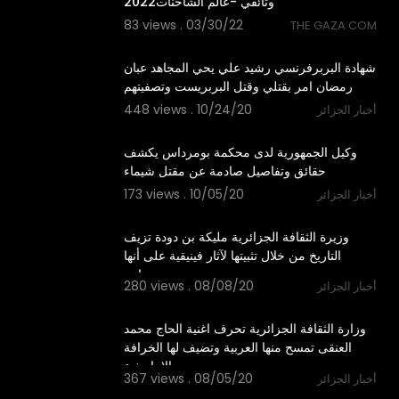
وثائقي -عالم الشاحنات2022
83 views . 03/30/22
THE GAZA COM
11:16
شهادة البربرفرنسي رشيد علي يحي المجاهد عبان
رمضان امر بقتلي وقتل البربريست وتصفيتهم
448 views . 10/24/20
أخبار الجزائر
5:33
⁣وكيل الجمهورية لدى محكمة بومرداس يكشف
حقائق وتفاصيل صادمة عن مقتل شيماء
173 views . 10/05/20
أخبار الجزائر
0:56
وزيرة الثقافة الجزائرية مليكة بن دودة تزيف
التاريخ من خلال تثبيتها لآثار فينيقية على أنها
رومانية
280 views . 08/08/20
أخبار الجزائر
2:47
وزارة الثقافة الجزائرية تحرف اغنية الحاج محمد
العنقى تمسح منها العربية وتضيف لها الخرافة
الامازيغية
367 views . 08/05/20
أخبار الجزائر
5:19