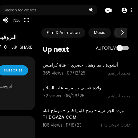
360p
240p
720p
auto
Film & Animation
Music
Pets & A
البروفي
0
SHARE
Up next
AUTOPLAY
4:06
أنشودة دايما زهقان حصري - قناة كراميش
SUBSCRIBE
365 views . 07/12/25
محمد ابراهيم
3:08
البروفيس
ولادة عيسى بن مريم عليه السلام
72 views . 06/26/25
محمد ابراهيم
4:31
وردة الجزائرية - روح قلو يا قمر - مونتاج قناة
THE GAZA COM
186 views . 11/18/23
THE GAZA COM
4:19