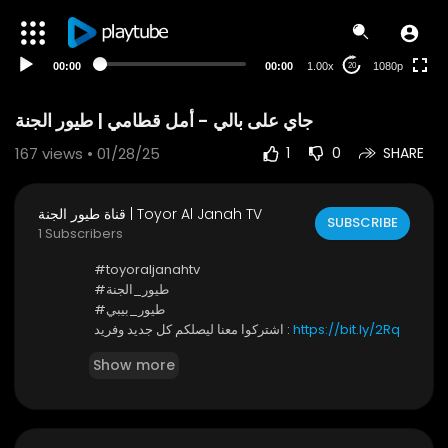
480p
360p
00:00
00:00
1.00x
1080p
20
240p
auto
جاي على بالي - أمل قطامي | طيور الجنة
167
views • 01/28/25
1
0
SHARE
قناة طيور الجنة | Toyor Al Janah TV
SUBSCRIBE
1 Subscribers
#toyoraljanahtv
#طيور_الجنة
#طيور_بيبي
https://bit.ly/2Rq
اشتركوا معنا ليصلكم كل جديد وفريد :
ZygW
Show more
* كونوا أول من يصله إشعار ليشاهد أحدث فيديو .. واضغطوا
على زر الجرس
- يمكنكم مشاهدتنا عبر مدار نايلسات 11258 أفقي | معدل ال
ترميز: 27500 | معامل التصحيح: 5/6