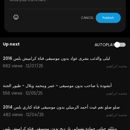
CANCEL
Publish
Up next
AUTOPLAY
4:03
ليلى والذئب بشرى عواد بدون موسيقى قناة كراميش بلس 2016
662 views . 12/07/25
محمد ابراهيم
5:30
أنشودة يا صاحب بدون موسيقى - عمر ومحمد وبلال - طيور الجنة
556 views . 12/05/25
محمد ابراهيم
3:28
صلو صلو نغم غيث أحمد الزميلي بدون موسيقى قناة كناري بلس 2014
482 views . 12/04/25
محمد ابراهيم
2:55
ويلكم حياتي حمادة نشواتي ناز ديج بدون موسيقى قناة كراميش بلس