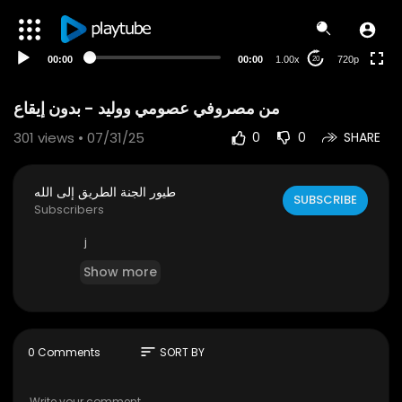
360p
240p
00:00
00:00
1.00x
720p
20
auto
من مصروفي عصومي ووليد - بدون إيقاع
301
views • 07/31/25
0
0
SHARE
طيور الجنة الطريق إلى الله
SUBSCRIBE
Subscribers
j
Show more
sort
0 Comments
SORT BY