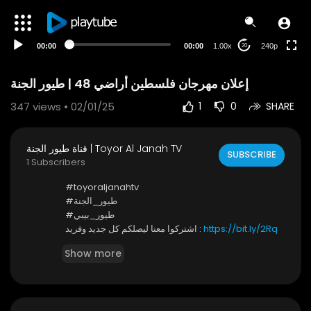
00:00
00:00
1.00x
240p
20
إعلان مهرجان فلسطين أراضي 48 | طيور الجنة
347
views • 02/01/25
1
0
SHARE
قناة طيور الجنة | Toyor Al Janah TV
SUBSCRIBE
1 Subscribers
#toyoraljanahtv
#طيور_الجنة
#طيور_بيبي
https://bit.ly/2Rq
اشتركوا معنا ليصلكم كل جديد وفريد :
ZygW
Show more
* كونوا أول من يصله إشعار ليشاهد أحدث فيديو .. واضغطوا
على زر الجرس
- يمكنكم مشاهدتنا عبر مدار نايلسات 11258 أفقي | معدل ال
ترميز: 27500 | معامل التصحيح: 5/6