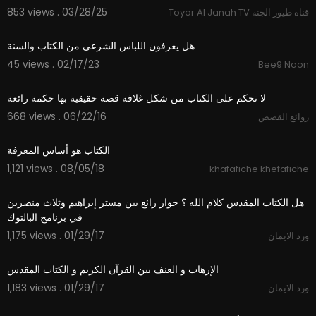
853 views . 03/28/25
Toyor Al Janah TV قناة طيور الجنة
3:15
هل يعرفون اللباس الشرعي من الكتاب والسنة
45 views . 02/17/23
Bee9 Noon
02:34
لا تحكم على الكتاب من شكل غلافه قصة حقيقية بها حكمة رائعة
668 views . 06/22/16
روائع القصص
04:31
الكتاب هو أساس المعرفة
1,121 views . 08/05/18
khafafiche khefafiche
27:46
‫هل الكتاب المقدس كلام الله ؟ حوار رائع بين مستر إبراهيم وثلاث منصرين
1,175 views . 01/29/17
ورد الايمان
22:58
1,183 views . 01/29/17
ورد الايمان
38:23