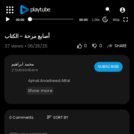
auto
00:00
00:00
1.00x
360p
20
أصابع مرحة - الكتاب
37
views • 06/26/25
0
0
SHARE
محمد ابراهيم
SUBSCRIBE
2 Subscribers
⁣⁣⁣⁣⁣Ajmal.Anasheed.Atfal
Show more
sort
0 Comments
SORT BY