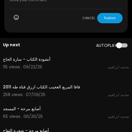
CANCEL
Publish
Up next
AUTOPLAY
2:08
أنشودة الكتاب - سارة الحاج
115 views . 09/22/25
محمد ابراهيم
2:55
فافا المربع العجيب الكتاب ازرق قناة طه 2011
258 views . 07/09/25
محمد ابراهيم
1:30
أصابع مرحة - المسجد
65 views . 06/26/25
محمد ابراهيم
1:47
أصابع مرحة - شجرة التفاح