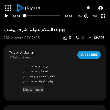
360p
240p
00:00
00:00
1.00x
720p
20
auto
السلام عليكم اشرف يوسف mpg
282
views • 07/12/25
0
0
SHARE
Toyor Al Janah
SUBSCRIBE
8 Subscribers
⁣م تسلم محمد بشار
اصحاب محمد بشار
العافية محمد وديمة بشار
ويلي دلعونة محمد بشار
كنت قاعدة ديمة بشار
Show more
احلى سهرة ديمة بشار
November 12, 2011