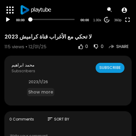
auto
00:00
00:00
1.00x
360p
20
لا تحكي مع الأغراب قناة كراميش 2023
115
views • 12/01/25
0
0
SHARE
محمد ابراهيم
SUBSCRIBE
Subscribers
2023/1/26
Show more
sort
0 Comments
SORT BY