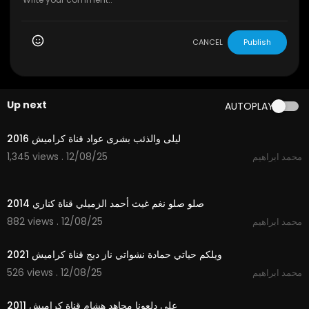
CANCEL
Publish
Up next
AUTOPLAY
4:03
ليلى والذئب بشرى عواد قناة كراميش 2016
1,345 views . 12/08/25
محمد ابراهيم
3:28
صلو صلو نغم غيث أحمد الزميلي قناة كناري 2014
882 views . 12/08/25
محمد ابراهيم
2:55
ويلكم حياتي حمادة نشواتي ناز ديج قناة كراميش 2021
526 views . 12/08/25
محمد ابراهيم
3:44
على دلعونا مجاهد هشام قناة كراميش 2011