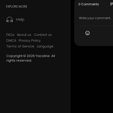
so
0 Comments
EXPLORE MORE
Help
طيور الجنة :
* طيور بيبي :
FAQs
About us
Contact us
DMCA
Privacy Policy
Terms of Service
Language
h
* قناة بلبل :
* عالم جنى :
Copyright © 2026 Yacoline. All
rights reserved.
* طيور زمان :
ر :
ستديو وليد :
لكلام :
h
* زين ويارا :