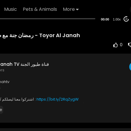
Music
Pets & Animals
More
00:00
1.00x
20
رمضان جنة مع طيور الجنة خالد مقداد - Toyor Al Janah
0
Toyor Al Janah TV قناة طيور الجنة
ers
nahtv
#
https://bit.ly/2RqZygW
اشتركوا معنا ليصلكم كل جديد وفريد :
* كونوا أول من يصله إشعار ليشاهد أحدث فيديو .. واضغطوا ع
e