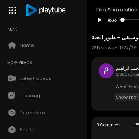
Film & Animation
00:00
MENU
وسيقى - طيور الجنة
Home
235
views • 11/27/25
MORE VIDEOS
مد ابراهيم
2 Subscrib
Latest videos
⁣⁣⁣⁣⁣⁣⁣⁣Ajmal.
Trending
Show mor
Top videos
so
0 Comments
Shorts