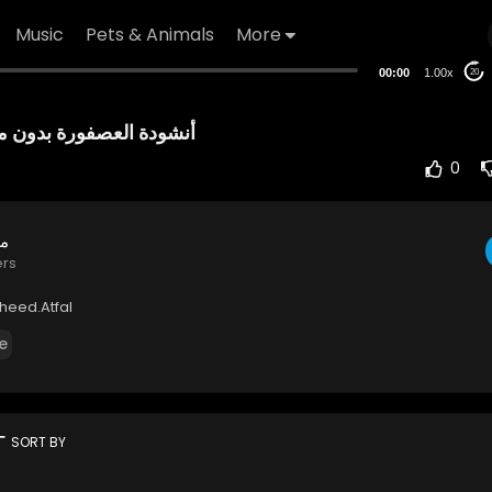
Music
Pets & Animals
More
00:00
1.00x
20
أنشودة العصفورة بدون م
0
مح
ers
Anasheed.Atfal
e
rt
SORT BY