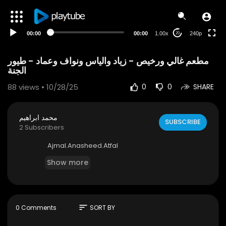
00:00
00:00
1.00x
240p
20
مطعم غالي ورخيص - زياد والياس ونواف وعماد - طيور
الجنة
88
views • 10/28/25
0
0
SHARE
محمد ابراهيم
SUBSCRIBE
2 Subscribers
⁣Ajmal.Anasheed.Atfal
Show more
sort
0 Comments
SORT BY