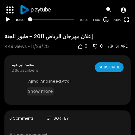
00:00
00:00
1.00x
240p
20
إعلان مهرجان الرياض 2011 - طيور الجنة
449
views • 11/28/25
0
0
SHARE
محمد ابراهيم
SUBSCRIBE
2 Subscribers
⁣⁣⁣⁣⁣⁣⁣⁣Ajmal.Anasheed.Atfal
Show more
sort
0 Comments
SORT BY