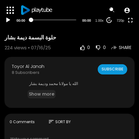
360p
240p
00:00
00:00
1.00x
720p
20
auto
حلوة البسمة ديمة بشار
224
views • 07/16/25
0
0
SHARE
Toyor Al Janah
SUBSCRIBE
8 Subscribers
الله يا مولانا محمد وديمة بشار
Show more
sort
0 Comments
SORT BY