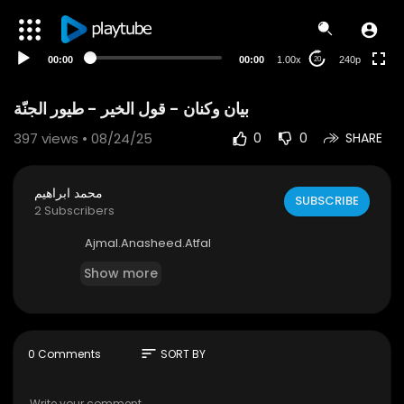
00:00
00:00
1.00x
240p
20
بيان وكنان - قول الخير - طيور الجنّة
397
views • 08/24/25
0
0
SHARE
محمد ابراهيم
SUBSCRIBE
2 Subscribers
⁣⁣⁣⁣⁣Ajmal.Anasheed.Atfal
Show more
sort
0 Comments
SORT BY