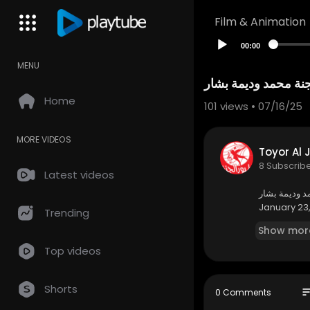
Film & Animation
00:00
MENU
Home
101
views • 07/16/25
MORE VIDEOS
Toyor Al
8 Subscrib
Latest videos
د وديمة بشار
January 23,
Trending
Show mor
Top videos
Shorts
so
0 Comments