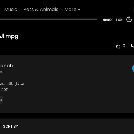
Music
Pets & Animals
More
00:00
1.00x
20
الجنة محمد وديمة بشار mpg
0
 Janah
ers
شاغل بالك محم
 2011
e
rt
SORT BY