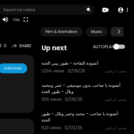
360p
240p
720p
auto
Film & Animation
Music
Pets & A
0
SHARE
Up next
AUTOPLAY
1:12
أنشودة التفاحة - طيور بيبي الجنة
SUBSCRIBE
1,034 views . 12/05/25
محمد ابراهيم
5:30
أنشودة يا صاحب بدون موسيقى - عمر ومحمد
وبلال - طيور الجنة
556 views . 12/05/25
محمد ابراهيم
5:30
أنشودة يا صاحب - محمد وعمر وبلال - طيور
الجنة
523 views . 12/02/25
محمد ابراهيم
3:14