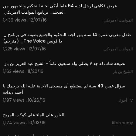
‫عرض فكاهي لرجل لديه 54 عاما أبكى لجنة التحكيم والجمهور من
1,439 views . 12/07/16
المواهب الامريكي
05:41
‫طفل مغربي عمره 14 سنة يبهر لجنة التحكيم والجميع بصوته في برنامج _
1,225 views . 12/07/16
المواهب الامريكي
02:52
1,163 views . 11/20/16
الشيخ بن باز
02:54
‫سؤال عمره 40 سنة لم يستطيع أي مسيحي الاجابة عليه الله يرحمك يا
1,197 views . 10/26/16
أحوال TV
02:02
1,174 views . 10/03/16
lilian hemy
01:19