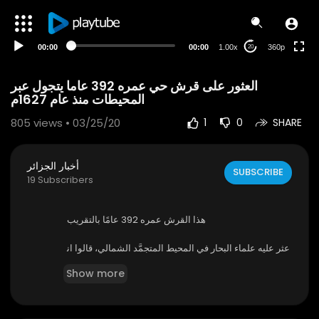
auto
00:00
00:00
1.00x
360p
20
العثور على قرش حي عمره 392 عاما يتجول عبر
المحيطات منذ عام 1627م
805
views • 03/25/20
1
0
SHARE
أخبار الجزائر
SUBSCRIBE
19 Subscribers
هذا القرش عمره 392 عامًا بالتقريب
عثر عليه علماء البحار في المحيط المتجمَّد الشمالي، قالوا ان
ه يتجوَّل عبر المحيطات منذ عام 1627م.
Show more
⁣ملاحظة: عمر القرش يتراوح بين 200 سنة وقد يعيش القر
ش الاخضر نحو 500 عام.