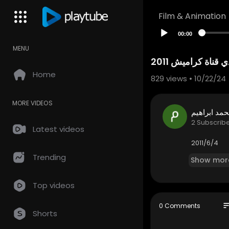
Film & Animation
00:00
MENU
قناة كراميش 2011
Home
829
views • 10/22/24
MORE VIDEOS
مد ابراهيم
2 Subscrib
Latest videos
2011/6/4
Trending
Show mor
Top videos
so
0 Comments
Shorts