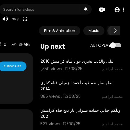
auto
360p
Film & Animation
Music
Pets & A
0
SHARE
Up next
AUTOPLAY
4:03
ليلى والذئب بشرى عواد قناة كراميش 2016
SUBSCRIBE
1,350 views . 12/08/25
محمد ابراهيم
3:28
صلو صلو نغم غيث أحمد الزميلي قناة كناري
2014
885 views . 12/08/25
محمد ابراهيم
2:55
ويلكم حياتي حمادة نشواتي ناز ديج قناة كراميش
2021
527 views . 12/08/25
محمد ابراهيم
3:44