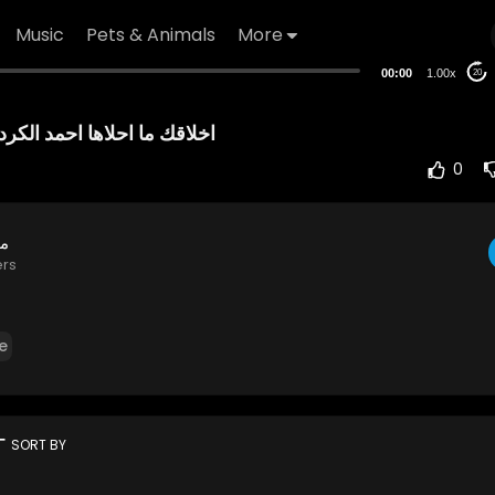
Music
Pets & Animals
More
00:00
1.00x
20
اخلاقك ما احلاها احمد الكردي 
0
مح
ers
e
rt
SORT BY