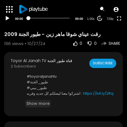
360p
240p
00:00
00:00
1.00x
720p
20
auto
رقت عيناي شوقا ماهر زين - طيور الجنة 2009
166
views • 10/27/24
0
0
SHARE
Toyor Al Janah TV قناة طيور الجنة
SUBSCRIBE
2 Subscribers
⁣⁣⁣#toyoraljanahtv
#طيور_الجنة
#طيور_بيبي
https://bit.ly/2Rq
اشتركوا معنا ليصلكم كل جديد وفريد :
ZygW
Show more
* كونوا أول من يصله إشعار ليشاهد أحدث فيديو .. واضغطوا
على زر الجرس