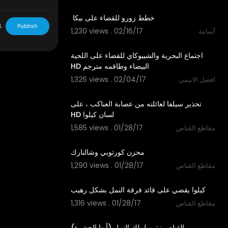
01:58
L
Publish
1,230 views . 02/16/17
أسامة
01:19
‫ اجتماع البحرية والشيبوكاي للقضاء على اللحية
1,326 views . 02/04/17
افضل الانيمي
01:13
‫تحذير سيلفا لعائلته من عصابة العناكب ، على
1,585 views . 01/28/17
مقاطع القناص
01:17
1,290 views . 01/28/17
مقاطع القناص
01:10
1,316 views . 01/28/17
مقاطع القناص
01:41
‫القناص نيترو لملك النمل (أيها الحشرة)