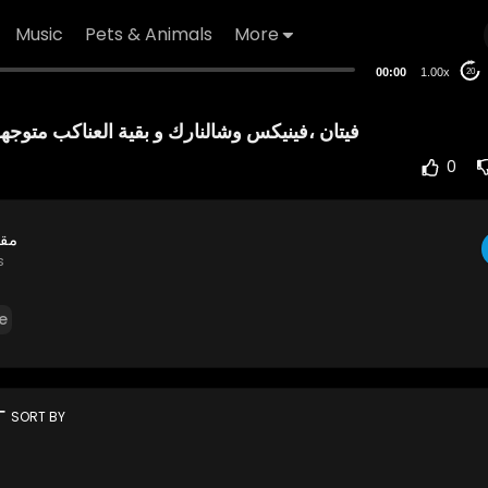
Music
Pets & Animals
More
00:00
1.00x
20
0
مقا
s
e
rt
SORT BY