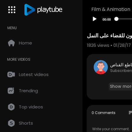
Film & Animation
00:00
MENU
Home
1826
views • 01/28/17
MORE VIDEOS
طع القناص
Subscriber
Latest videos
Show mor
Trending
Top videos
so
0 Comments
Shorts