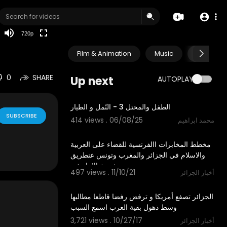
240p
auto
720p
Film & Animation
Music
Pets & A
0
SHARE
Up next
AUTOPLAY
5:00
الطفل والمحتل 3 - النّمل و الطيار
SUBSCRIBE
414 views . 06/08/25
محمد ابراهيم
25:00
مخطط المخابرات االفرنسية للقضاء على العربية
والاسلام في الجزائر والمغرب وتونس عنطريق
مشروع الامازيغي
497 views . 11/10/21
أخبار الجزائر
04:45
الجزائر تصفع أمريكا و ترفض رفضا قاطعا مطالبها
وسط ذهول بقية العرب اسمع السبب
3,721 views . 10/27/17
أخبار الجزائر