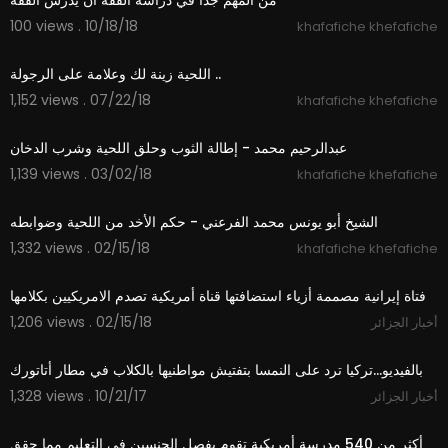
من المهم جداً في دراسة الفقه أن يُدرَسَ الفقه
100 views . 10/18/18
khafafiche khefafiche
01:29
اللحية زينة لك وعلامة على الرجولة ..
1,152 views . 07/22/18
khafafiche khefafiche
01:02
عبدالرحيم محمد - إطالة الثوب وحلق اللحية وشرب الدخان
1,139 views . 03/02/18
khafafiche khefafiche
04:26
الشيخ أبو يونس محمد الفرعني - حكم الأخد من اللحية وضوابطه
1,332 views . 02/15/18
khafafiche khefafiche
06:17
فتاة إيرانية مصممة أزياء استضافتها قناة أمريكية تصدم الامريكيين بكلامها
1,206 views . 02/15/18
أخبار الجزائر
02:14
بالفيديو...تركيا ترد على النمسا بتفتيش مواطنيها بالكلاب في مطار أتاتورك
1,328 views . 10/21/17
أخبار الجزائر
02:23
أكثر من 540 مدرسة أمريكية تقوم بفصل الجنسين في التعليم مما حقق