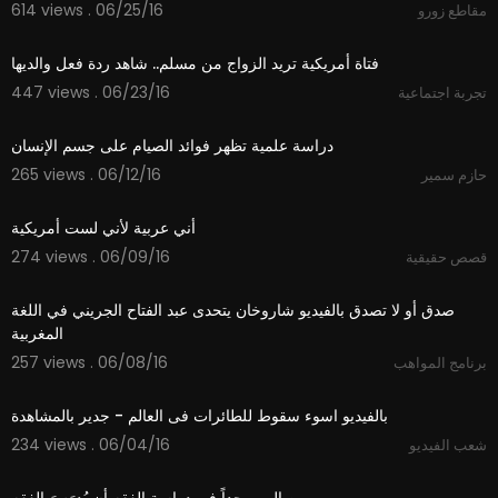
614 views . 06/25/16
مقاطع زورو
03:45
فتاة أمريكية تريد الزواج من مسلم.. شاهد ردة فعل والديها
447 views . 06/23/16
تجربة اجتماعية
01:29
دراسة علمية تظهر فوائد الصيام على جسم الإنسان
265 views . 06/12/16
حازم سمير
01:27
أني عربية لأني لست أمريكية
274 views . 06/09/16
قصص حقيقية
02:04
صدق أو لا تصدق بالفيديو شاروخان يتحدى عبد الفتاح الجريني في اللغة
المغربية
257 views . 06/08/16
برنامج المواهب
06:00
بالفيديو اسوء سقوط للطائرات فى العالم - جدير بالمشاهدة
234 views . 06/04/16
شعب الفيديو
03:01