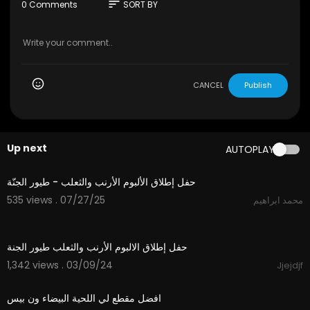
أنّ هناك بكتيريا موجودة في اللحية، موجودة في الأمعاء الدقي
sort
0 Comments
SORT BY
قة، والتي تزيد من مناعة الشخص.
CANCEL
Publish
Up next
AUTOPLAY
1:12
حفل إطلاق الألبوم الأرنب والثعلب - طيور الجنّة
535 views . 07/27/25
محمد ابراهيم
1:16
حفل إطلاق الالبوم الأرنب والثعلب طيور الجنة
1,342 views . 03/09/24
Jjejdjf
02:20
افضل مقطع لي اللحية البيضاء ون بيس