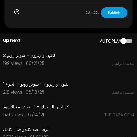
CANCEL
Publish
Up next
AUTOPLAY
3:01
لنلون و زيزون - سوبر روبو 2
199 views . 06/21/25
محمد ابراهيم
3:22
لنلون و زيزون - سوبر روبو - الجزء 1
218 views . 06/18/25
محمد ابراهيم
20:00
كواليس السيرك – 1 العيش مع الأسود
149 views . 07/14/21
THE GAZA COM
16:35
لوفى ضد كايدو قتال كامل