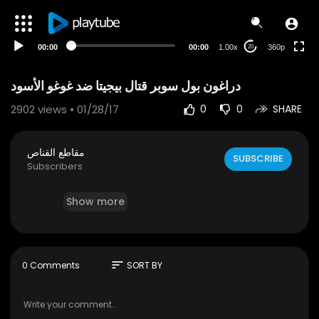
auto
00:00
00:00
1.00x
360p
20
2902
views • 01/28/17
0
0
SHARE
مقاطع القناص
SUBSCRIBE
Subscribers
Show more
sort
0 Comments
SORT BY