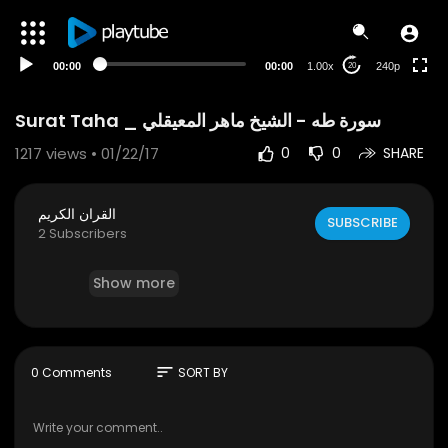
00:00
00:00
1.00x
240p
20
1217
views • 01/22/17
0
0
SHARE
القران الكريم
SUBSCRIBE
2 Subscribers
Show more
sort
0 Comments
SORT BY