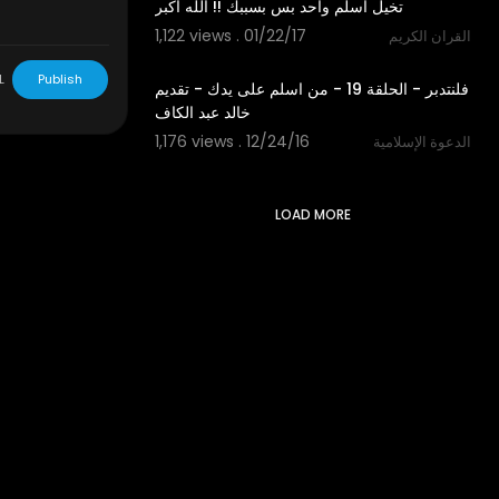
1,122 views . 01/22/17
القران الكريم
02:22
L
Publish
‫فلنتدبر - الحلقة 19 - من اسلم على يدك - تقديم
1,176 views . 12/24/16
الدعوة الإسلامية
LOAD MORE