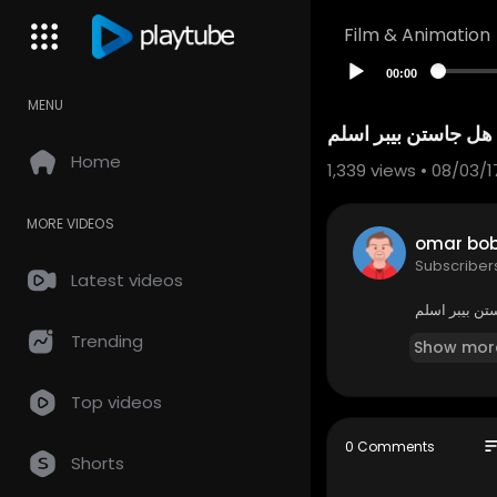
Film & Animation
00:00
MENU
هل جاستن بيبر اسلم
Home
1,339
views • 08/03/1
MORE VIDEOS
omar bo
Subscriber
Latest videos
تن بيبر اسلم
Trending
Show mor
Top videos
so
0 Comments
Shorts