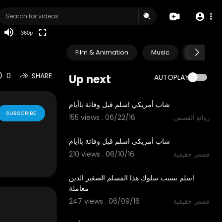
auto
360p
Film & Animation
Music
Pets & A
0
SHARE
Up next
AUTOPLAY
02:07
شاب أمريكي اسلم قبل وفاتة باأيام
SUBSCRIBE
155 views . 06/22/16
روائع القصص
02:07
شاب أمريكي اسلم قبل وفاتة باأيام
210 views . 06/10/16
قصص حقيقية
02:04
اسلم بسبب سلوك هذا المسلم الصغير الدين
معاملة
247 views . 06/09/16
قصص حقيقية
06:10