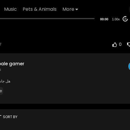
Music
Pets & Animals
More
00:00
1.00x
20
7
0
bale gamer
s
هل جاس
e
rt
SORT BY