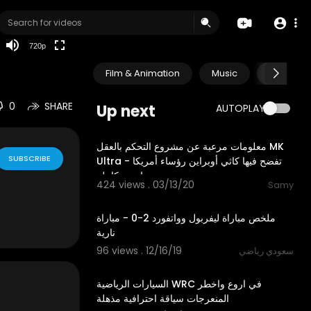
auto
720p
Film & Animation
Music
Pets & A
0
SHARE
Up next
AUTOPLAY
58:29
معلومات مرعبة عن مشروع التحكم بالعقل ⁣MK
SUBSCRIBE
Ultra تفضح فيها كاثي أوبراين رؤساء أمريكا -
محاضرة كامله
424 views . 03/13/20
Samy
9:48
ملخص مباراة ليفربول وواتفورد 2-0 - مباراة
نارية
96 views . 12/16/19
سعودي رياضي
04:01
السيارات الرياضية WRC في اروع واخطر
المنعرجات سياقة احترافية مذهلة