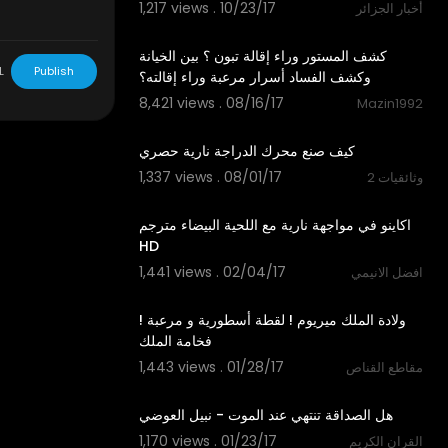
1,217 views . 10/23/17
أخبار الجزائر
05:50
كشف المستور وراء إقالة تبون ؟ بين الخيانة
L
Publish
وكشف الفساد أسرار مرعبة وراء إقالته؟
8,421 views . 08/16/17
Mazin1992
10:09
كيف صنع محرك الدراجة نارية حصري
1,337 views . 08/01/17
وثائقيات 2
01:10
‫ اكاينو في مواجهة نارية مع اللحية البيضاء مترجم
1,441 views . 02/04/17
افضل الانيمي
02:49
‫ولادة الملك ميريوم ! لقطة أسطورية و مرعبة !
1,443 views . 01/28/17
مقاطع القناص
03:43
1,170 views . 01/23/17
القران الكريم