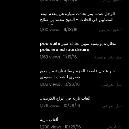
01:21
‫الرجل عندما يمر بحادث سيارة هل يتقدم لينقذ
المصابين في الحادث - الشيخ محمد بن صالح
1,100 views . 11/18/16
الشيخ العثيمين
07:28
‫مطاردة بوليسية تنتهي بحادثة سير poursuite
1,163 views . 11/15/16
مطاردات بوليسية
06:50
‫خبر عاجل عاصفة الحزم رسالة نارية من مذيع
1,185 views . 10/26/16
نبيل العوضي
01:19
1,179 views . 10/26/16
نبيل العوضي
01:40
1,280 views . 10/25/16
أحوال TV