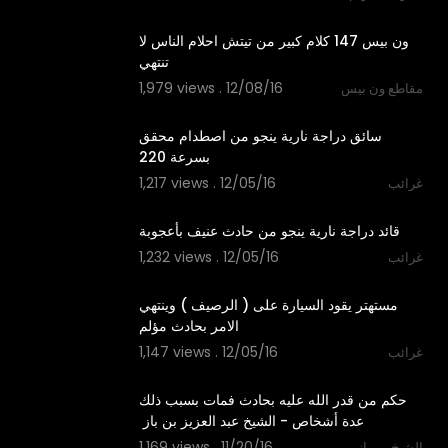
03:31
‫ون بيس 147 كلام كبير من تيتش احلام الناس لا
1,979 views . 12/08/16
مقاطع ون بيس
00:36
‫سائق دراجة نارية ينجو من اصطدام محقق
1,217 views . 12/05/16
غرائب
00:39
1,232 views . 12/05/16
غرائب
00:27
‫مستهتر يقود السيارة على ( الرصيف ) وينتهي
1,147 views . 12/05/16
غرائب
01:15
‫حكم من قدر الله عليه بحادث فمات بسبب ذلك
1,169 views . 11/20/16
الشيخ بن باز