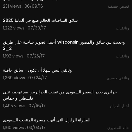
231 views . 06/09/16
قصص حقيقية
13:00
سائق الشاحنات الحالم صنع في ألمانيا 2025
1,222 views . 07/30/17
وثائقيات
20:11
أجمل تصوير شاحنة علي طريق Wisconsin وحديث بين سائق والمصور
2_2
1,192 views . 07/25/17
وثائقيات
26:14
وثائقي ليس سهلا أن تكون - سائق حافلة
1,369 views . 07/24/17
وثائقي حصري
06:51
جزائري يحذر السفير السعودي من غضب الجزائريين بعد تهجمه على
فلسطين و حماس
1,495 views . 07/16/17
أخبار الجزائر
22:37
المباراة الزلزال التي أنهت مسيرة المنتخب السعودي
1,160 views . 03/04/17
خالد المطيري
09:38