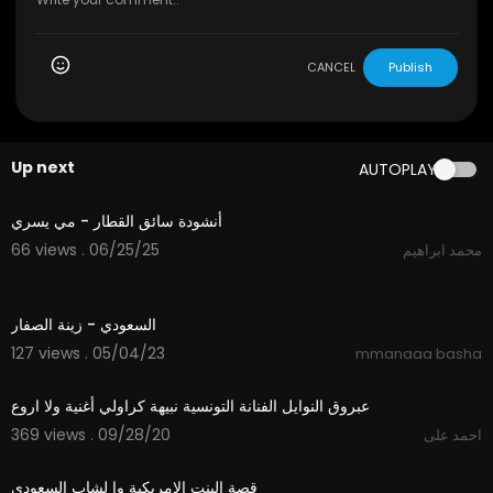
CANCEL
Publish
Up next
AUTOPLAY
2:57
أنشودة سائق القطار - مي يسري
66 views . 06/25/25
محمد ابراهيم
2:50
السعودي - زينة الصفار
127 views . 05/04/23
mmanaaa basha
5:39
عبروق النوايل الفنانة التونسية نبيهة كراولي أغنية ولا اروع
369 views . 09/28/20
احمد على
02:22
قصة البنت الامريكية وا لشاب السعودي