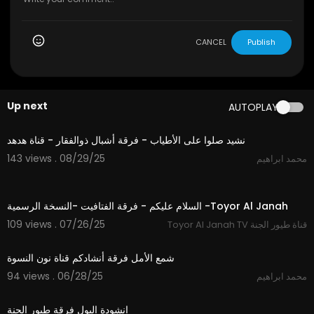
CANCEL
Publish
Up next
AUTOPLAY
4:29
نشید صلوا علی الأطیاب - فرقة أشبال ذوالفقار - قناة هدهد
143 views . 08/29/25
محمد ابراهيم
5:36
السلام عليكم - فرقة الفتافيت -النسخة الرسمية -Toyor Al Janah
109 views . 07/26/25
Toyor Al Janah TV قناة طيور الجنة
7:57
شمع الأمل فرقة أنشادكم قناة نون النسوة
94 views . 06/28/25
محمد ابراهيم
2:20
انشودة البول فرقة طيور الجنة