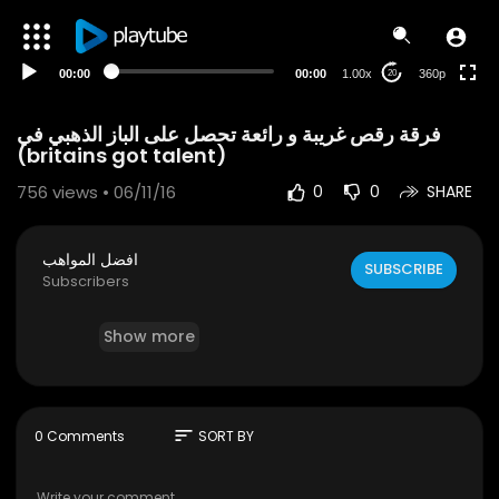
auto
00:00
00:00
1.00x
360p
20
فرقة رقص غريبة و رائعة تحصل على الباز الذهبي في
(britains got talent)
756
views • 06/11/16
0
0
SHARE
افضل المواهب
SUBSCRIBE
Subscribers
Show more
sort
0 Comments
SORT BY