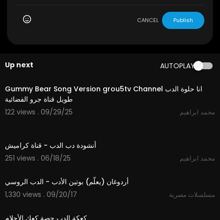
CANCEL
Publish
Up next
AUTOPLAY
2:43
Gummy Bear Song Version grou5tv Channel انا حلوة الدب
طويل قناة جرو الفضائية
122 views . 09/29/25
محمد ابراهيم
2:16
أنشودة دب الدب - قناة كراميش
251 views . 06/18/25
محمد ابراهيم
04:17
أردوغان (يعلّم) بوتين الأدب - الدب الروسي
1,330 views . 09/20/17
مسلسلات مصرية
23:15
كعكة الدب حصة كعك الأحلام ‬‎