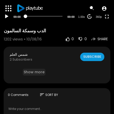
auto
00:00
00:00
1.00x
360p
20
1202
views • 10/08/16
0
0
SHARE
شمس العلم
SUBSCRIBE
2 Subscribers
Show more
sort
0 Comments
SORT BY