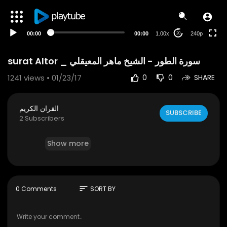
00:00
00:00
1.00x
240p
20
1241
views • 01/23/17
0
0
SHARE
القران الكريم
SUBSCRIBE
2 Subscribers
Show more
sort
0 Comments
SORT BY