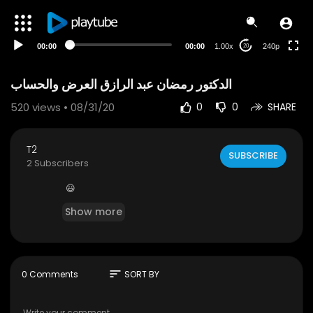
00:00
00:00
1.00x
240p
20
الدكتور رمضان عبد الرازق العرض والحساب
520
views • 08/31/20
0
0
SHARE
T2
SUBSCRIBE
2 Subscribers
😃
Show more
sort
0 Comments
SORT BY