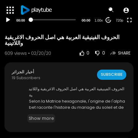
360p
240p
00:00
00:00
1.00x
720p
20
auto
الحروف الفينيقية العربية هي اصل الحروف الاغريقية
واللاتينية
609
views • 02/20/20
0
0
SHARE
أخبار الجزائر
SUBSCRIBE
19 Subscribers
الحروف الفينيقية العربية هي اصل الحروف الاغريقية واللاتين
ية
Selon la Matrice hexagonale, l'origine de l'alpha
bet raconte l'histoire du mariage du soleil et de
la lune, une très vieille histoire. En effet, les deux
Show more
dernières lettres phéniciennes Schin et Taw cor
respondent à la lune noire, sinistre, et au soleil é
clatant. Alors vient l'éclipse du soleil,